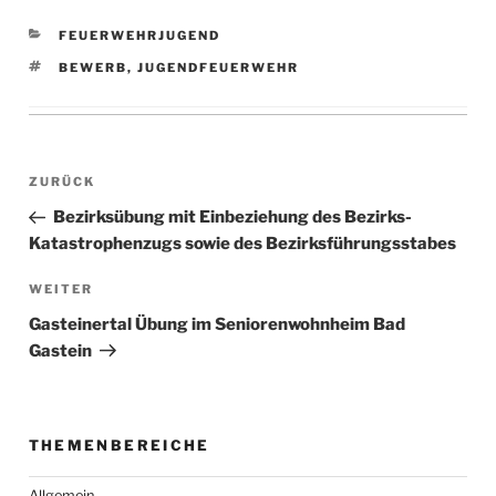
KATEGORIEN
FEUERWEHRJUGEND
SCHLAGWÖRTER
BEWERB
,
JUGENDFEUERWEHR
Beitragsnavigation
Vorheriger
ZURÜCK
Beitrag
Bezirksübung mit Einbeziehung des Bezirks-
Katastrophenzugs sowie des Bezirksführungsstabes
Nächster
WEITER
Beitrag
Gasteinertal Übung im Seniorenwohnheim Bad
Gastein
THEMENBEREICHE
Allgemein