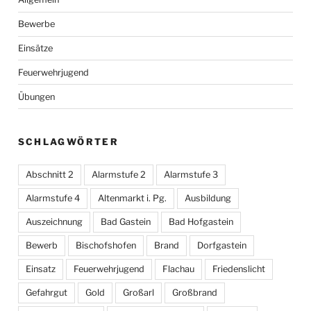
Bewerbe
Einsätze
Feuerwehrjugend
Übungen
SCHLAGWÖRTER
Abschnitt 2
Alarmstufe 2
Alarmstufe 3
Alarmstufe 4
Altenmarkt i. Pg.
Ausbildung
Auszeichnung
Bad Gastein
Bad Hofgastein
Bewerb
Bischofshofen
Brand
Dorfgastein
Einsatz
Feuerwehrjugend
Flachau
Friedenslicht
Gefahrgut
Gold
Großarl
Großbrand