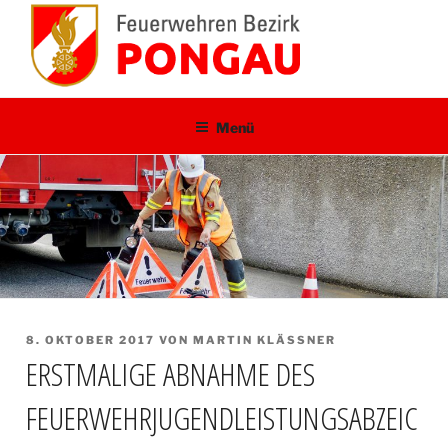
Zum
Inhalt
springen
Menü
VERÖFFENTLICHT
8. OKTOBER 2017
VON
MARTIN KLÄSSNER
AM
ERSTMALIGE ABNAHME DES
FEUERWEHRJUGENDLEISTUNGSABZEIC