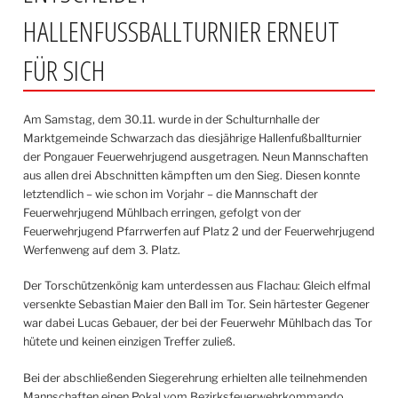
HALLENFUSSBALLTURNIER ERNEUT F
ÜR SICH
Am Samstag, dem 30.11. wurde in der Schulturnhalle der
Marktgemeinde Schwarzach das diesjährige Hallenfußballturnier
der Pongauer Feuerwehrjugend ausgetragen. Neun Mannschaften
aus allen drei Abschnitten kämpften um den Sieg. Diesen konnte
letztendlich – wie schon im Vorjahr – die Mannschaft der
Feuerwehrjugend Mühlbach erringen, gefolgt von der
Feuerwehrjugend Pfarrwerfen auf Platz 2 und der Feuerwehrjugend
Werfenweng auf dem 3. Platz.
Der Torschützenkönig kam unterdessen aus Flachau: Gleich elfmal
versenkte Sebastian Maier den Ball im Tor. Sein härtester Gegener
war dabei Lucas Gebauer, der bei der Feuerwehr Mühlbach das Tor
hütete und keinen einzigen Treffer zuließ.
Bei der abschließenden Siegerehrung erhielten alle teilnehmenden
Mannschaften einen Pokal vom Bezirksfeuerwehrkommando,