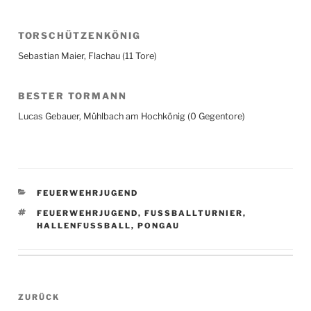
TORSCHÜTZENKÖNIG
Sebastian Maier, Flachau (11 Tore)
BESTER TORMANN
Lucas Gebauer, Mühlbach am Hochkönig (0 Gegentore)
KATEGORIEN
FEUERWEHRJUGEND
SCHLAGWÖRTER
FEUERWEHRJUGEND
,
FUSSBALLTURNIER
,
HALLENFUSSBALL
,
PONGAU
Beitragsnavigation
Vorheriger
ZURÜCK