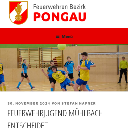
Zum
Inhalt
springen
Menü
VERÖFFENTLICHT
30. NOVEMBER 2024
VON
STEFAN HAFNER
AM
FEUERWEHRJUGEND MÜHLBACH
ENTSCHEIDET