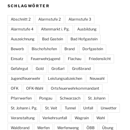
SCHLAGWÖRTER
Abschnitt 2
Alarmstufe 2
Alarmstufe 3
Alarmstufe 4
Altenmarkt i. Pg.
Ausbildung
Auszeichnung
Bad Gastein
Bad Hofgastein
Bewerb
Bischofshofen
Brand
Dorfgastein
Einsatz
Feuerwehrjugend
Flachau
Friedenslicht
Gefahrgut
Gold
Großarl
Großbrand
Jugendfeuerwehr
Leistungsabzeichen
Neuwahl
OFK
OFK-Wahl
Ortsfeuerwehrkommandant
Pfarrwerfen
Pongau
Schwarzach
St. Johann
St. Johann i. Pg.
St. Veit
Tunnel
Unfall
Unwetter
Veranstaltung
Verkehrsunfall
Wagrain
Wahl
Waldbrand
Werfen
Werfenweng
ÖBB
Übung