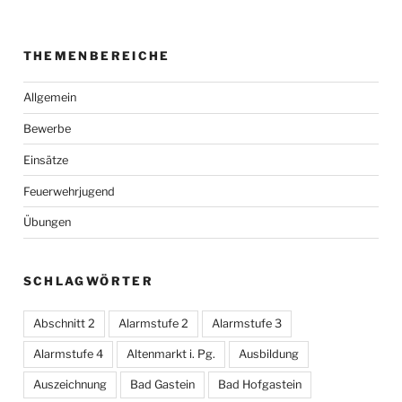
THEMENBEREICHE
Allgemein
Bewerbe
Einsätze
Feuerwehrjugend
Übungen
SCHLAGWÖRTER
Abschnitt 2
Alarmstufe 2
Alarmstufe 3
Alarmstufe 4
Altenmarkt i. Pg.
Ausbildung
Auszeichnung
Bad Gastein
Bad Hofgastein