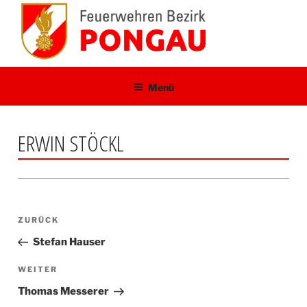
Zum
Inhalt
springen
Menü
ERWIN STÖCKL
Beitragsnavigation
Vorheriger
ZURÜCK
Beitrag
Stefan Hauser
Nächster
WEITER
Beitrag
Thomas Messerer