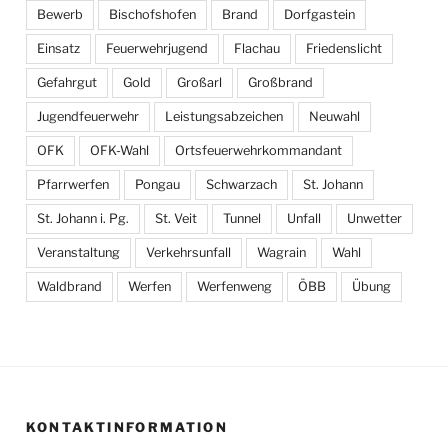
Bewerb
Bischofshofen
Brand
Dorfgastein
Einsatz
Feuerwehrjugend
Flachau
Friedenslicht
Gefahrgut
Gold
Großarl
Großbrand
Jugendfeuerwehr
Leistungsabzeichen
Neuwahl
OFK
OFK-Wahl
Ortsfeuerwehrkommandant
Pfarrwerfen
Pongau
Schwarzach
St. Johann
St. Johann i. Pg.
St. Veit
Tunnel
Unfall
Unwetter
Veranstaltung
Verkehrsunfall
Wagrain
Wahl
Waldbrand
Werfen
Werfenweng
ÖBB
Übung
KONTAKTINFORMATION