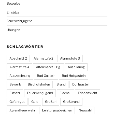
Bewerbe
Einsätze
Feuerwehrjugend
Übungen
SCHLAGWÖRTER
Abschnitt 2
Alarmstufe 2
Alarmstufe 3
Alarmstufe 4
Altenmarkt i. Pg.
Ausbildung
Auszeichnung
Bad Gastein
Bad Hofgastein
Bewerb
Bischofshofen
Brand
Dorfgastein
Einsatz
Feuerwehrjugend
Flachau
Friedenslicht
Gefahrgut
Gold
Großarl
Großbrand
Jugendfeuerwehr
Leistungsabzeichen
Neuwahl