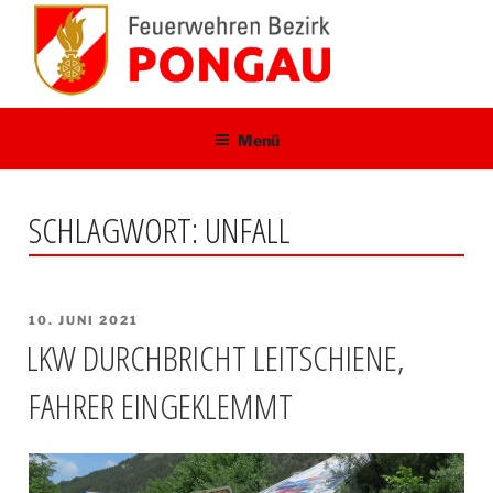
Zum
Inhalt
springen
Menü
SCHLAGWORT:
UNFALL
VERÖFFENTLICHT
10. JUNI 2021
AM
LKW DURCHBRICHT LEITSCHIENE,
FAHRER EINGEKLEMMT