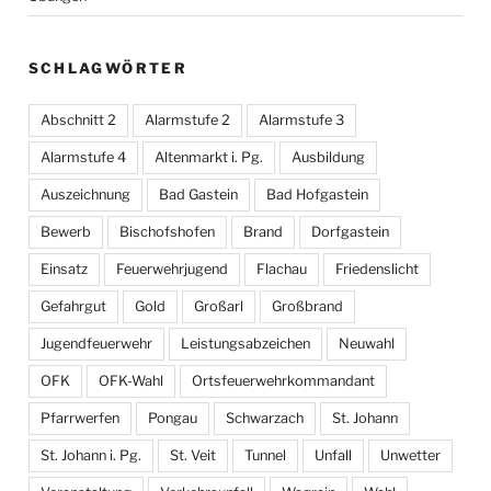
SCHLAGWÖRTER
Abschnitt 2
Alarmstufe 2
Alarmstufe 3
Alarmstufe 4
Altenmarkt i. Pg.
Ausbildung
Auszeichnung
Bad Gastein
Bad Hofgastein
Bewerb
Bischofshofen
Brand
Dorfgastein
Einsatz
Feuerwehrjugend
Flachau
Friedenslicht
Gefahrgut
Gold
Großarl
Großbrand
Jugendfeuerwehr
Leistungsabzeichen
Neuwahl
OFK
OFK-Wahl
Ortsfeuerwehrkommandant
Pfarrwerfen
Pongau
Schwarzach
St. Johann
St. Johann i. Pg.
St. Veit
Tunnel
Unfall
Unwetter