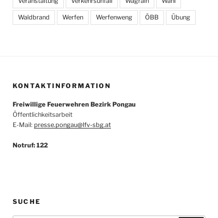
Veranstaltung
Verkehrsunfall
Wagrain
Wahl
Waldbrand
Werfen
Werfenweng
ÖBB
Übung
KONTAKTINFORMATION
Freiwillige Feuerwehren Bezirk Pongau
Öffentlichkeitsarbeit
E-Mail:
presse.pongau@lfv-sbg.at
Notruf: 122
SUCHE