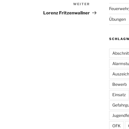
WEITER
Nächster
Feuerwehr
Beitrag
Lorenz Fritzenwallner
Übungen
SCHLAG
Abschnit
Alarmstu
Auszeic
Bewerb
Einsatz
Gefahrgu
Jugendf
OFK