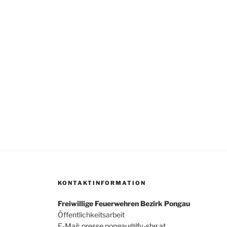
KONTAKTINFORMATION
Freiwillige Feuerwehren Bezirk Pongau
Öffentlichkeitsarbeit
E-Mail:
presse.pongau@lfv-sbg.at