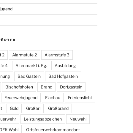
jugend
WÖRTER
t 2
Alarmstufe 2
Alarmstufe 3
fe 4
Altenmarkt i. Pg.
Ausbildung
hnung
Bad Gastein
Bad Hofgastein
Bischofshofen
Brand
Dorfgastein
Feuerwehrjugend
Flachau
Friedenslicht
t
Gold
Großarl
Großbrand
euerwehr
Leistungsabzeichen
Neuwahl
OFK-Wahl
Ortsfeuerwehrkommandant