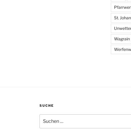
Pfarrwer
St. Johann
Unwette
Wagrain
Werfenw
SUCHE
Suche
nach: