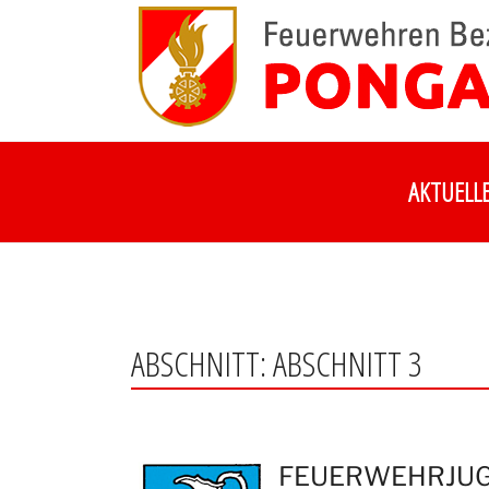
Zum
Inhalt
springen
AKTUELL
ABSCHNITT:
ABSCHNITT 3
FEUERWEHRJUG