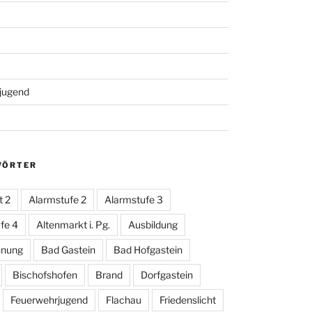
jugend
WÖRTER
t 2
Alarmstufe 2
Alarmstufe 3
fe 4
Altenmarkt i. Pg.
Ausbildung
hnung
Bad Gastein
Bad Hofgastein
Bischofshofen
Brand
Dorfgastein
Feuerwehrjugend
Flachau
Friedenslicht