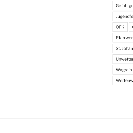
Gefahrgu
Jugendf
OFK
Pfarrwer
St. Johann
Unwette
Wagrain
Werfenw