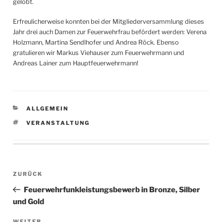
gelobt.
Erfreulicherweise konnten bei der Mitgliederversammlung dieses
Jahr drei auch Damen zur Feuerwehrfrau befördert werden: Verena
Holzmann, Martina Sendlhofer und Andrea Röck. Ebenso
gratulieren wir Markus Viehauser zum Feuerwehrmann und
Andreas Lainer zum Hauptfeuerwehrmann!
KATEGORIEN
ALLGEMEIN
SCHLAGWÖRTER
VERANSTALTUNG
Beitragsnavigation
Vorheriger
ZURÜCK
Beitrag
Feuerwehrfunkleistungsbewerb in Bronze, Silber
und Gold
Nächster
WEITER