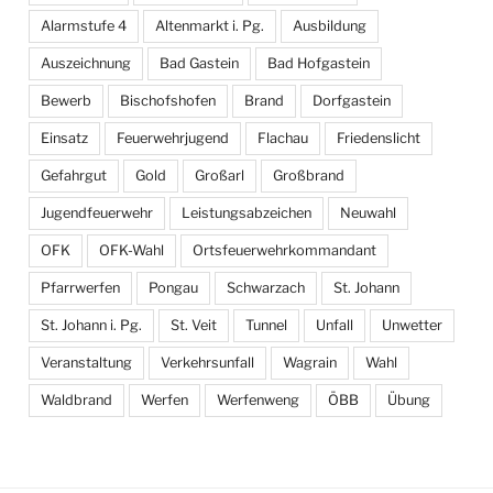
Alarmstufe 4
Altenmarkt i. Pg.
Ausbildung
Auszeichnung
Bad Gastein
Bad Hofgastein
Bewerb
Bischofshofen
Brand
Dorfgastein
Einsatz
Feuerwehrjugend
Flachau
Friedenslicht
Gefahrgut
Gold
Großarl
Großbrand
Jugendfeuerwehr
Leistungsabzeichen
Neuwahl
OFK
OFK-Wahl
Ortsfeuerwehrkommandant
Pfarrwerfen
Pongau
Schwarzach
St. Johann
St. Johann i. Pg.
St. Veit
Tunnel
Unfall
Unwetter
Veranstaltung
Verkehrsunfall
Wagrain
Wahl
Waldbrand
Werfen
Werfenweng
ÖBB
Übung